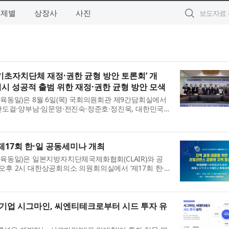
주제별
상장사
사진
초자치단체 재정·권한 균형 방안 토론회’ 개
 성공적 출범 위한 재정·권한 균형 방안 모색
동일)은 8월 6일(목) 국회의원회관 제9간담회실에서
안도걸·양부남·임문영·전진숙·정준호·정진욱, 대한민국
전남광주통합특별시 기초자치단체 재정·권한 균형 방
.
17회 한·일 공동세미나 개최
육동일)은 일본지방자치단체국제화협회(CLAIR)와 공
) 오후 2시 대한상공회의소 의원회의실에서 ‘제17회 한·
. 이번 세미나는 ‘지역 과제 대응을 위한 리질리언스 강
문기업 시그마인, 씨엔티테크로부터 시드 투자 유