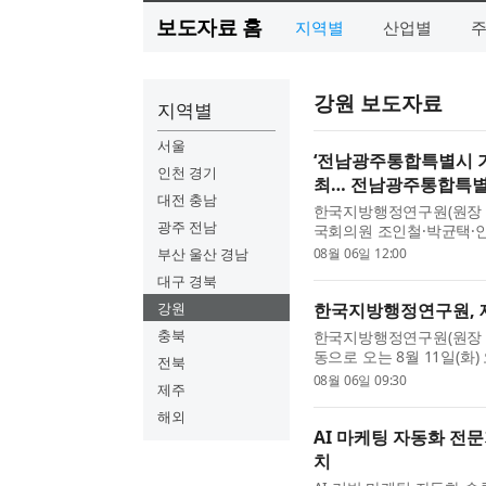
보도자료 홈
지역별
산업별
강원 보도자료
지역별
서울
‘전남광주통합특별시 기
인천 경기
최… 전남광주통합특별시
대전 충남
한국지방행정연구원(원장 육
광주 전남
국회의원 조인철·박균택·
시장군수구청장협의회와 ‘
부산 울산 경남
08월 06일 12:00
안 토론회’를 개최했다. 한..
대구 경북
강원
한국지방행정연구원, 제
충북
한국지방행정연구원(원장 
동으로 오는 8월 11일(화
전북
일 공동세미나’를 개최한다
08월 06일 09:30
제주
화와 지역 활성화’를 주...
해외
AI 마케팅 자동화 전
치