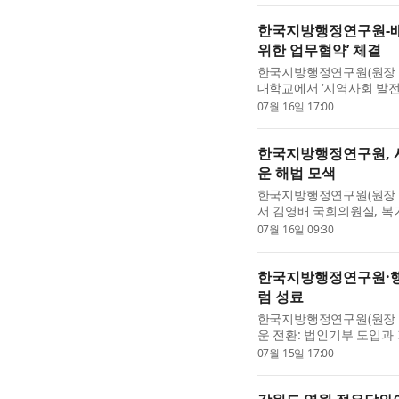
한국지방행정연구원-배
위한 업무협약’ 체결
한국지방행정연구원(원장 육
대학교에서 ‘지역사회 발전
9기 대전의 미래 발전전략
07월 16일 17:00
지역사회 발전과 국...
한국지방행정연구원, 
운 해법 모색
한국지방행정연구원(원장 육
서 김영배 국회의원실, 복
실과 공동으로 ‘2026년
07월 16일 09:30
념 세미나’를 개최한다. ...
한국지방행정연구원·행
럼 성료
한국지방행정연구원(원장 
운 전환: 법인기부 도입과
랑 기부제가 본격적으로 
07월 15일 17:00
를 지속적으로 수행해 왔..