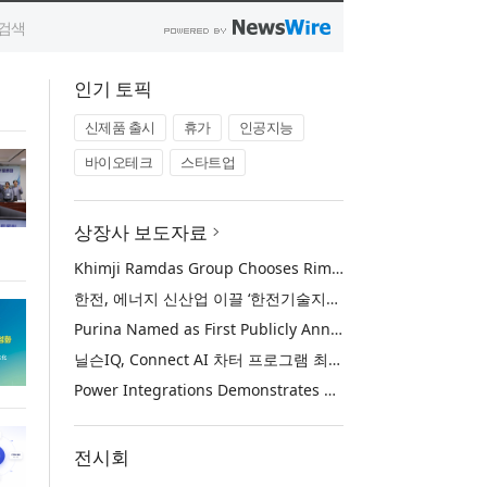
인기 토픽
신제품 출시
휴가
인공지능
바이오테크
스타트업
상장사 보도자료
Khimji Ramdas Group Chooses Rimini Street to Reduce SAP Support Costs, Protect 700+ Customizations and Reinvest Savings in Innovation
한전, 에너지 신산업 이끌 ‘한전기술지주’ 공식 출범
Purina Named as First Publicly Announced NIQ ConnectAI Charter Client
닐슨IQ, Connect AI 차터 프로그램 최초 고객사 ‘퓨리나’ 선정
Power Integrations Demonstrates World’s First 2200 V GaN Technology for Next-Era High-Voltage Power Systems
전시회