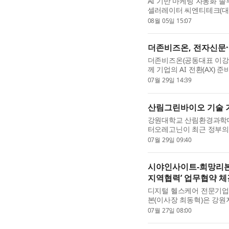
AI 기반 마케팅 자동화 
셀러레이터 씨엔티테크(대표
투자금액은 비공개다. 시그마
08월 05일 15:07
랫폼 ‘시그마인’의 고...
더존비즈온, 전자신문·삼
더존비즈온(공동대표 이강수
께 기업의 AI 전환(AX) 준비 
준비지수)’ 고도화에 나선다
07월 29일 14:39
공동 개발한 기업 AX 진...
산림그린바이오 기술 기
강원대학교 산림환경과학대
터오레고닌이 최근 정부의 
기업으로 선정된 데 이어 
07월 29일 09:40
하며 국내 산림그린바이오 .
시야인사이트-희망리본 
지역협력’ 업무협약 체
디지털 헬스케어 전문기업
본(이사장 최동혁)은 강원
데이터 기반 사회공헌 활동
07월 27일 08:00
다. 이번 협약은 양 기...