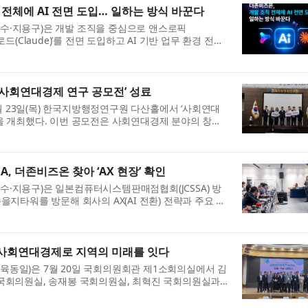
 전체에 AI 전면 도입… 일하는 방식 바꾼다
수·지용구)은 개발 조직을 중심으로 앤스로픽
 ‘클로드(Claude)’를 전면 도입하고 AI 기반 업무 환경 전환
혔다. 이번 도입 대상은 개발, 기획, 설계 직군 전원이다.
..
사회연대경제 연구 공모전’ 성료
 23일(목) 한국지방행정연구원 다산홀에서 ‘사회연대
을 개최했다. 이번 공모전은 사회연대경제 분야의 창의
를 발굴하고, 지역사회 현안 해결을 위한 정책적 활용
.
SA, 더존비즈온 찾아 ‘AX 현장’ 확인
·지용구)은 일본컴퓨터시스템판매점협회(JCSSA) 방
을지타워를 방문해 회사의 AX(AI 전환) 전략과 주요 솔
협력 방안을 논의했다고 밝혔다. JCSSA는 약 500개 회원
사회연대경제로 지역의 미래를 잇다
동일)은 7월 20일 국회의원회관 제1소회의실에서 김
 국회의원실, 송재봉 국회의원실, 최혁진 국회의원실과
차 지방자치 혁신포럼 : 사회연대경제정책센터 설립 기념