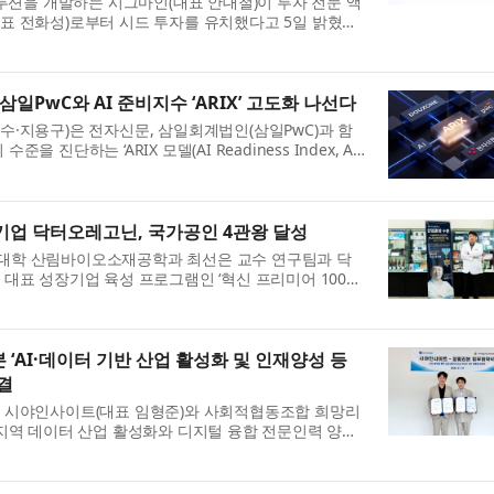
솔루션을 개발하는 시그마인(대표 안대철)이 투자 전문 액
 전화성)로부터 시드 투자를 유치했다고 5일 밝혔다.
인은 이번 투자금을 자기진화 엔진 및 B2B SaaS 플
일PwC와 AI 준비지수 ‘ARIX’ 고도화 나선다
·지용구)은 전자신문, 삼일회계법인(삼일PwC)과 함
수준을 진단하는 ‘ARIX 모델(AI Readiness Index, AI
고 29일 밝혔다. ARIX 모델은 전자신문과 삼일PwC가
업 닥터오레고닌, 국가공인 4관왕 달성
학 산림바이오소재공학과 최선은 교수 연구팀과 닥
대표 성장기업 육성 프로그램인 ‘혁신 프리미어 1000’
농림축산식품부 농림식품 신기술(NET) 인증까지 획득
..
‘AI·데이터 기반 산업 활성화 및 인재양성 등
결
 시야인사이트(대표 임형준)와 사회적협동조합 희망리
지역 데이터 산업 활성화와 디지털 융합 전문인력 양성,
 확대를 위해 업무협약(MOU)을 체결했다고 27일 밝혔