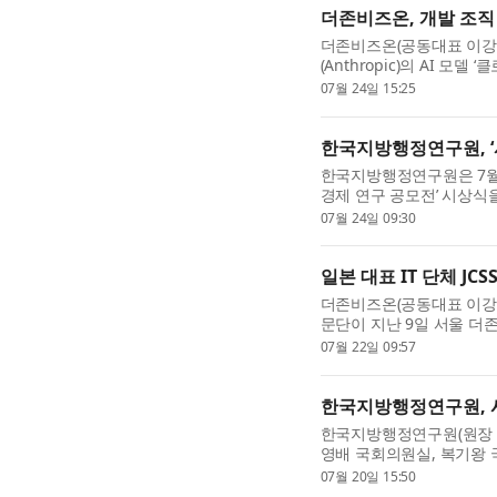
더존비즈온, 개발 조직
더존비즈온(공동대표 이강
(Anthropic)의 AI 모델
에 본격 나섰다고 24일 밝
07월 24일 15:25
더존비즈온의 핵심 조직 전.
한국지방행정연구원, ‘
한국지방행정연구원은 7월
경제 연구 공모전’ 시상식
적인 연구와 정책 아이디어
07월 24일 09:30
가능성을 확산하기 위해 ..
일본 대표 IT 단체 JCS
더존비즈온(공동대표 이강수
문단이 지난 9일 서울 더존
루션을 참관하고 IT 산업 
07월 22일 09:57
사를 둔 일본 대표 IT ...
한국지방행정연구원, 
한국지방행정연구원(원장 육
영배 국회의원실, 복기왕
공동으로 ‘2026년 제2
07월 20일 15:50
세미나’를 개최했다. ‘지...