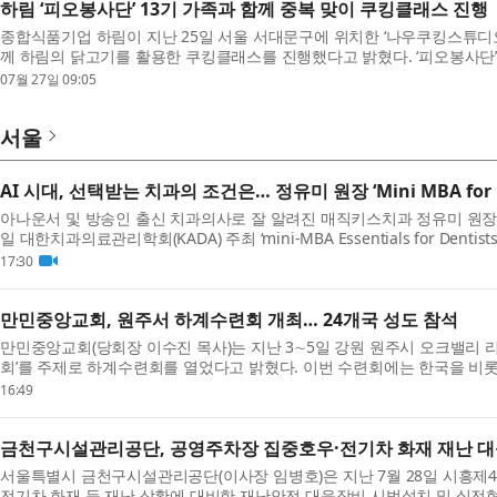
하림 ‘피오봉사단’ 13기 가족과 함께 중복 맞이 쿠킹클래스 진행
종합식품기업 하림이 지난 25일 서울 서대문구에 위치한 ‘나우쿠킹스튜디오
께 하림의 닭고기를 활용한 쿠킹클래스를 진행했다고 밝혔다. ‘피오봉사단
이 함께 탄소중립과 친환경 가치를 실천하는 환경 ...
07월 27일 09:05
서울
AI 시대, 선택받는 치과의 조건은… 정유미 원장 ‘Mini MBA for D
아나운서 및 방송인 출신 치과의사로 잘 알려진 매직키스치과 정유미 원장(DMD,
일 대한치과의료관리학회(KADA) 주최 ‘mini-MBA Essentials for Dent
특강은 ‘왜 어떤 치과는 선택받는가?(Why Are Certai...
17:30
만민중앙교회, 원주서 하계수련회 개최… 24개국 성도 참석
만민중앙교회(당회장 이수진 목사)는 지난 3∼5일 강원 원주시 오크밸리 
회’를 주제로 하계수련회를 열었다고 밝혔다. 이번 수련회에는 한국을 비롯해
아, 호주, 영국 등 24개국 성도가 참석했다. 이수...
16:49
금천구시설관리공단, 공영주차장 집중호우·전기차 화재 재난 
서울특별시 금천구시설관리공단(이사장 임병호)은 지난 7월 28일 시흥제
전기차 화재 등 재난 상황에 대비한 재난안전 대응장비 시범설치 및 실전형