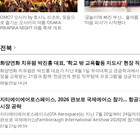
OMO7 오사카 by 호시노 리조트, 웃음으
‘공놀이’에 빠진 부산… 올여름
로 즐기는 오사카의 여름 ‘OSAKA
‘마음 피서’가 시작됐다
PIKAPIKA NIGHT 여름 축제’ 개최
전북
화양연화 치유팜 박진홍 대표, ‘학교 밖 교육활동 지도사’ 현장
화양연화 치유팜은 박진홍 대표가 지난 8월 1일 우석대학교 관광학과에서 ‘
정을 교육받는 21명과 함께 ‘전공연계 현장 직무탐색 프로그램’​을 성공적
교에서 기획해 운영 중인 이번 프로그램은 초중...
08월 05일 14:24
지티에이에어로스페이스, 2026 판보로 국제에어쇼 참가… 항
시장 공략
지티에이에어로스페이스(GTA Aerospace)는 지난 7월 20일부터 24일까지
판보로 국제에어쇼(Farnborough International Airshow 2026)’
고 글로벌 항공우주 기업 및 잠재 고객을 대상으로 마케팅...
07월 27일 09:59