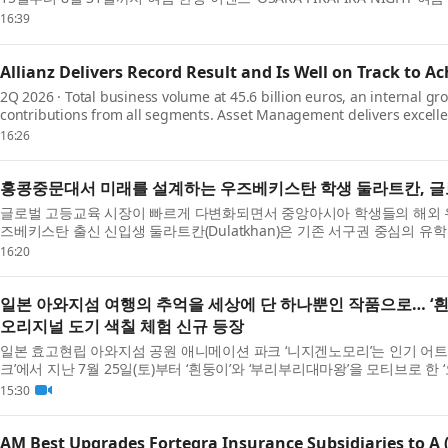
연중 운영되는 ‘OSAKA PIKAPIKA NIGHT’를 ‘여름 축...
16:39
Allianz Delivers Record Result and Is Well on Track to Ac
2Q 2026 · Total business volume at 45.6 billion euros, an internal gro
contributions from all segments. Asset Management delivers excellen
rises 10.6 percent to a record level of 4.9 billion e...
16:26
홍콩중문대서 미래를 설계하는 우즈베키스탄 학생 둘라트칸, 글
글로벌 고등교육 시장이 빠르게 다변화되면서 중앙아시아 학생들의 해외 유
즈베키스탄 출신 신입생 둘라트칸(Dulatkhan)은 기존 서구권 중심의 유
국제적 환경을 갖춘 홍콩중문대학교(The Chinese Univ...
16:20
일본 아와지섬 여행의 추억을 세상에 단 하나뿐인 작품으로… ‘흰
오리지널 도기 색칠 체험 신규 등장
일본 효고현립 아와지섬 공원 애니메이션 파크 ‘니지겐노모리’는 인기 어트
크’에서 지난 7월 25일(토)부터 ‘흰둥이’와 ‘부리부리대마왕’을 모티브로 한
했다고 밝혔다. 새롭게 선보이는 이번 체험은...
15:30
AM Best Upgrades Fortegra Insurance Subsidiaries to A (