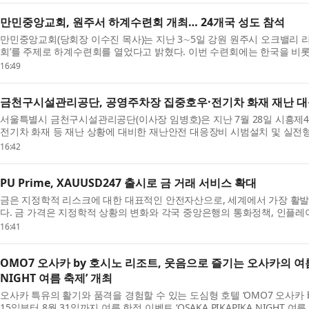
만민중앙교회, 원주서 하계수련회 개최… 24개국 성도 참석
만민중앙교회(당회장 이수진 목사)는 지난 3∼5일 강원 원주시 오크밸리 
회’를 주제로 하계수련회를 열었다고 밝혔다. 이번 수련회에는 한국을 비롯해
아, 호주, 영국 등 24개국 성도가 참석했다. 이수...
16:49
금천구시설관리공단, 공영주차장 집중호우·전기차 화재 재난 
서울특별시 금천구시설관리공단(이사장 임병호)은 지난 7월 28일 시흥제
전기차 화재 등 재난 상황에 대비한 재난안전 대응장비 시범설치 및 실전형
련은 공영주차장에서 발생할 수 있는 침수 및 전기차 ...
16:42
PU Prime, XAUUSD247 출시로 금 거래 서비스 확대
금은 지정학적 리스크에 대한 대표적인 안전자산으로, 세계에서 가장 활발
다. 금 가격은 지정학적 상황의 변화와 각국 중앙은행의 통화정책, 인플레이
감하게 반응하며 빠르게 움직이고 있다. 이에 투자...
16:41
OMO7 오사카 by 호시노 리조트, 웃음으로 즐기는 오사카의 여름 ‘
NIGHT 여름 축제’ 개최
오사카 특유의 활기와 품격을 경험할 수 있는 도심형 호텔 ‘OMO7 오사카 by
15일부터 8월 31일까지 여름 한정 이벤트 ‘OSAKA PIKAPIKA NIGHT 