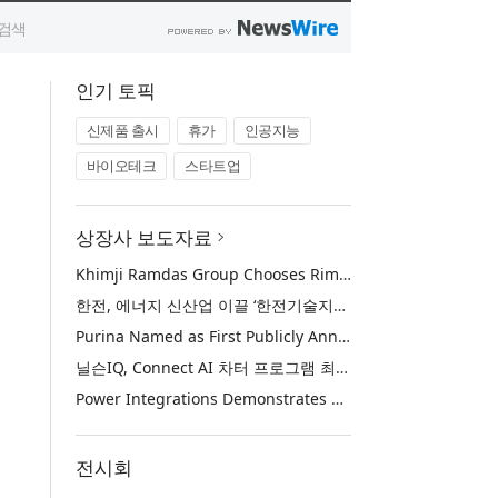
인기 토픽
신제품 출시
휴가
인공지능
바이오테크
스타트업
상장사 보도자료
Khimji Ramdas Group Chooses Rimini Street to Reduce SAP Support Costs, Protect 700+ Customizations and Reinvest Savings in Innovation
한전, 에너지 신산업 이끌 ‘한전기술지주’ 공식 출범
Purina Named as First Publicly Announced NIQ ConnectAI Charter Client
닐슨IQ, Connect AI 차터 프로그램 최초 고객사 ‘퓨리나’ 선정
Power Integrations Demonstrates World’s First 2200 V GaN Technology for Next-Era High-Voltage Power Systems
전시회