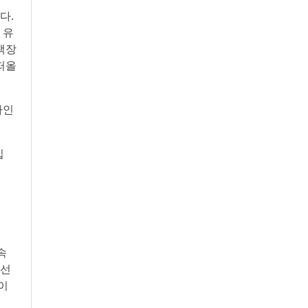
다.
 유
책장
떠올
타인
집
속
 선
이