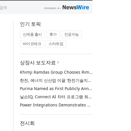
인기 토픽
신제품 출시
휴가
인공지능
바이오테크
스타트업
상장사 보도자료
Khimji Ramdas Group Chooses Rimini Street to Reduce SAP Support Costs, Protect 700+ Customizations and Reinvest Savings in Innovation
한전, 에너지 신산업 이끌 ‘한전기술지주’ 공식 출범
Purina Named as First Publicly Announced NIQ ConnectAI Charter Client
닐슨IQ, Connect AI 차터 프로그램 최초 고객사 ‘퓨리나’ 선정
Power Integrations Demonstrates World’s First 2200 V GaN Technology for Next-Era High-Voltage Power Systems
전시회