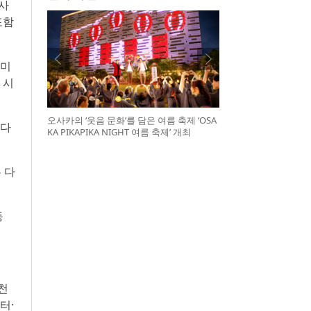
 사
포함
 미
 시
오사카의 ‘웃음 문화’를 담은 여름 축제 ‘OSA
보다
KA PIKAPIKA NIGHT 여름 축제’ 개최
 다
동
천
터·