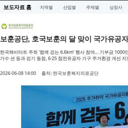
보도자료 홈
지역별
산업별
주제별
상장사
보훈공단, 호국보훈의 달 맞이 국가유공자
한국해비타트 주최 ‘함께 걷는 6.6km’ 행사 참여… 기부금 1000
가수 션 등과 걷기 동참, 6·25 참전유공자 가구 주거환경 개선 지
2026-06-08 14:00
출처: 한국보훈복지의료공단