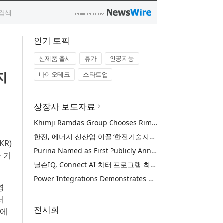
인기 토픽
신제품 출시
휴가
인공지능
지
바이오테크
스타트업
상장사 보도자료
Khimji Ramdas Group Chooses Rimini Street to Reduce SAP Support Costs, Protect 700+ Customizations and Reinvest Savings in Innovation
한전, 에너지 신산업 이끌 ‘한전기술지주’ 공식 출범
KR)
Purina Named as First Publicly Announced NIQ ConnectAI Charter Client
 기
닐슨IQ, Connect AI 차터 프로그램 최초 고객사 ‘퓨리나’ 선정
.
Power Integrations Demonstrates World’s First 2200 V GaN Technology for Next-Era High-Voltage Power Systems
영
서
전시회
들에