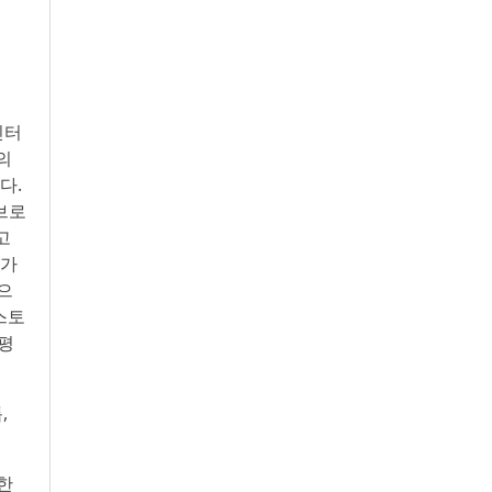
 인터
의
다.
 브로
고
 가
으
스토
호평
,
한