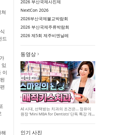
2026 부산국제사진제
NextCon 2026
걸쳐
2026부산국제불교박람회
2026 부산국제주류박람회
주식
2026 제5회 제주비엔날레
 펀드
동영상
 가
 있
 이
화된
 편
또
AI 시대, 선택받는 치과의 조건은… 정유미
오
원장 ‘Mini MBA for Dentists’ 단독 특강 개
최
인기 사진
화해