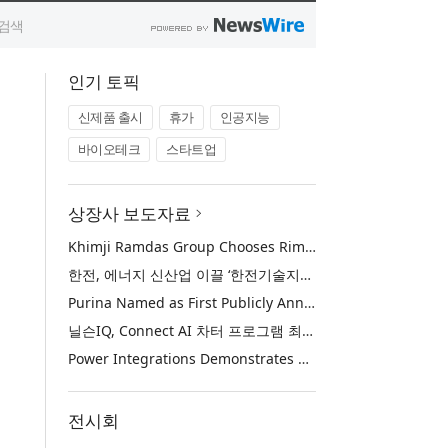
인기 토픽
신제품 출시
휴가
인공지능
바이오테크
스타트업
상장사 보도자료
Khimji Ramdas Group Chooses Rimini Street to Reduce SAP Support Costs, Protect 700+ Customizations and Reinvest Savings in Innovation
한전, 에너지 신산업 이끌 ‘한전기술지주’ 공식 출범
Purina Named as First Publicly Announced NIQ ConnectAI Charter Client
닐슨IQ, Connect AI 차터 프로그램 최초 고객사 ‘퓨리나’ 선정
Power Integrations Demonstrates World’s First 2200 V GaN Technology for Next-Era High-Voltage Power Systems
전시회