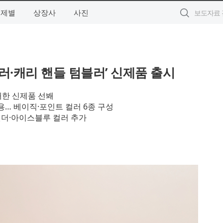
주제별
상장사
사진
·캐리 핸들 텀블러’ 신제품 출시
대한 신제품 선봬
용… 베이직·포인트 컬러 6종 구성
벤더·아이스블루 컬러 추가