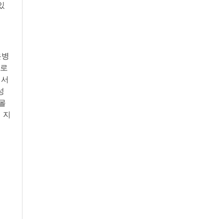
있
온병
으로
에서
성
몰
 지