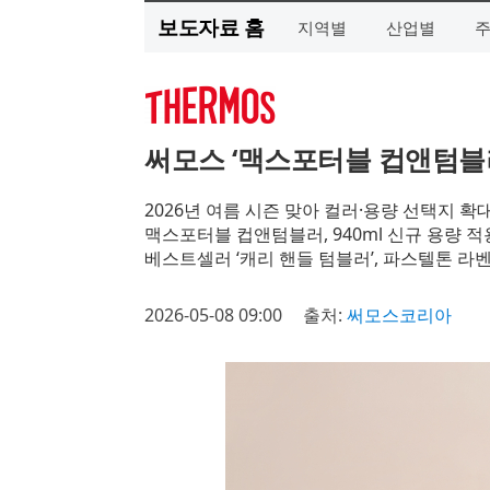
보도자료 홈
지역별
산업별
써모스 ‘맥스포터블 컵앤텀블러
2026년 여름 시즌 맞아 컬러·용량 선택지 확
맥스포터블 컵앤텀블러, 940ml 신규 용량 적
베스트셀러 ‘캐리 핸들 텀블러’, 파스텔톤 라
2026-05-08 09:00
출처:
써모스코리아