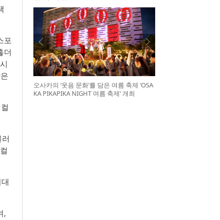
택
스포
홀더
마시
감은
오사카의 ‘웃음 문화’를 담은 여름 축제 ‘OSA
KA PIKAPIKA NIGHT 여름 축제’ 개최
 컬
블러
 컬
최대
,