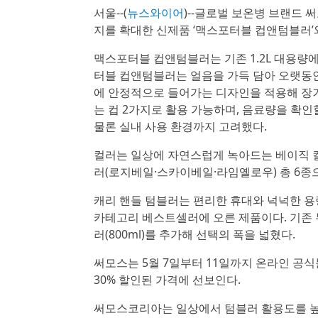
서울--(
뉴스와이어
)--글로벌 보온병 브랜드 써
지를 확대한 신제품 ‘맥스포터블 컵앤텀블러’와
맥스포터블 컵앤텀블러는 기존 1.2L 대용량에
터블 컵앤텀블러는 얼음을 가득 담아 오랫동안
에 안정적으로 들어가는 디자인을 적용해 장거
는 컵 2가지로 활용 가능하며, 음료량을 확인
물론 실내 사용 환경까지 고려했다.
컬러는 일상에 자연스럽게 녹아드는 베이직 컬
러(로지베일·스카이베일·라임옐로우) 총 6종
캐리 핸들 텀블러는 편리한 휴대와 넉넉한 용
카테고리 베스트셀러에 오른 제품이다. 기존 무
러(800ml)를 추가해 선택의 폭을 넓혔다.
써모스는 5월 7일부터 11일까지 온라인 공식
30% 할인된 가격에 선보인다.
써모스코리아는 일상에서 텀블러 활용도를 높이