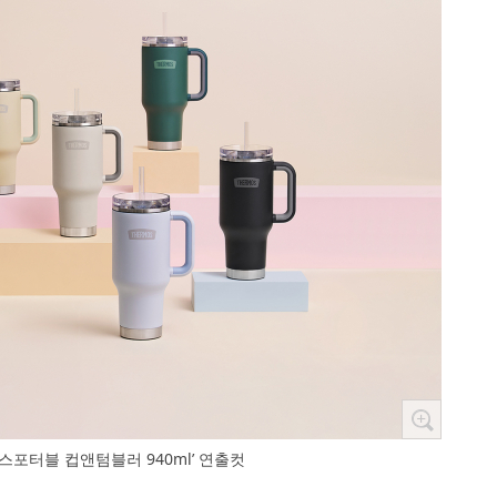
스포터블 컵앤텀블러 940ml’ 연출컷