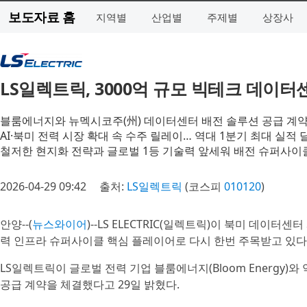
보도자료 홈
지역별
산업별
주제별
상장사
LS일렉트릭, 3000억 규모 빅테크 데이터
블룸에너지와 뉴멕시코주(州) 데이터센터 배전 솔루션 공급 계약
AI·북미 전력 시장 확대 속 수주 릴레이… 역대 1분기 최대 실적 
철저한 현지화 전략과 글로벌 1등 기술력 앞세워 배전 슈퍼사이
2026-04-29 09:42
출처:
LS일렉트릭
(코스피
010120
)
안양--(
뉴스와이어
)--LS ELECTRIC(일렉트릭)이 북미 데이
력 인프라 슈퍼사이클 핵심 플레이어로 다시 한번 주목받고 있다
LS일렉트릭이 글로벌 전력 기업 블룸에너지(Bloom Energy)와 
공급 계약을 체결했다고 29일 밝혔다.