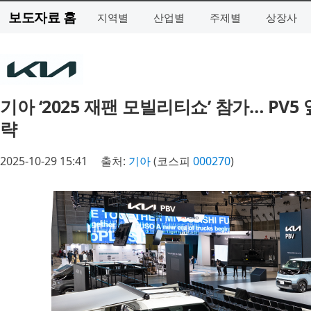
보도자료 홈
지역별
산업별
주제별
상장사
기아 ‘2025 재팬 모빌리티쇼’ 참가… PV5
략
2025-10-29 15:41
출처:
기아
(코스피
000270
)