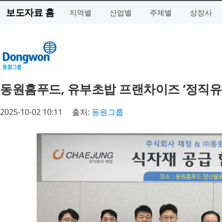
보도자료 홈
지역별
산업별
주제별
상장사
동원홈푸드, 유부초밥 프랜차이즈 ‘정직유부
2025-10-02 10:11
출처:
동원그룹