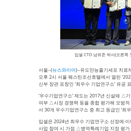
입셀 CTO 남유준 박사(오른쪽
서울--(
뉴스와이어
)--유도만능줄기세포 치료
오후 2시 서울 웨스틴조선호텔에서 열린 ‘2
신부 장관 표창인 ‘최우수 기업연구소’ 유공 
‘우수기업연구소’ 제도는 2017년 신설돼 △
여부 △시장 경쟁력 등을 종합 평가해 모범적 
서 30개 우수기업연구소 중 최고 등급인 ‘최
입셀은 2024년 최우수 기업연구소 선정에 이
사업 참여 시 가점 △병역특례기업 지정 평가 