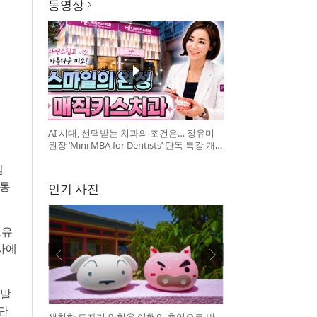
동영상
AI 시대, 선택받는 치과의 조건은… 정유미
원장 ‘Mini MBA for Dentists’ 단독 특강 개
최
일
보통
인기 사진
보유
사에
개발
단
색칠한 도자기 인형을 여행의 추억으로 방