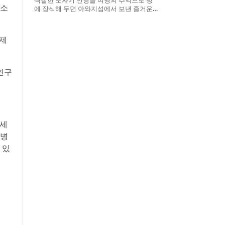
구소
에 장식해 두면 아와지섬에서 보낸 즐거운
시간을 언제든 다시 떠올릴 수 있다
료제
연구
차세
질병
 있