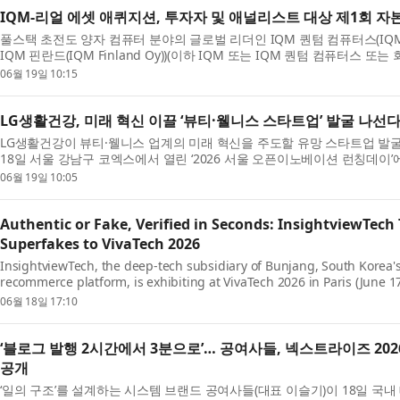
IQM-리얼 에셋 애퀴지션, 투자자 및 애널리스트 대상 제1회 자
풀스택 초전도 양자 컴퓨터 분야의 글로벌 리더인 IQM 퀀텀 컴퓨터스(IQM Qua
IQM 핀란드(IQM Finland Oy))(이하 IQM 또는 IQM 퀀텀 컴퓨터스 또는
뉴욕시 나스닥 마켓사이트(Nasdaq MarketSite)에서 개최된 ...
06월 19일 10:15
LG생활건강, 미래 혁신 이끌 ‘뷰티·웰니스 스타트업’ 발굴 나선
LG생활건강이 뷰티·웰니스 업계의 미래 혁신을 주도할 유망 스타트업 발굴
18일 서울 강남구 코엑스에서 열린 ‘2026 서울 오픈이노베이션 런칭데이
희망하는 스타트업을 대상으로 사업 설명회를 진행했다...
06월 19일 10:05
Authentic or Fake, Verified in Seconds: InsightviewTech
Superfakes to VivaTech 2026
InsightviewTech, the deep-tech subsidiary of Bunjang, South Korea's
recommerce platform, is exhibiting at VivaTech 2026 in Paris (June 
first major tech exhibition on the European stage. At the even...
06월 18일 17:10
‘블로그 발행 2시간에서 3분으로’… 공여사들, 넥스트라이즈 202
공개
‘일의 구조’를 설계하는 시스템 브랜드 공여사들(대표 이슬기)이 18일 국내