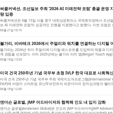
써클커넥션, 조선일보 주최 ‘2026 AI 미래전략 포럼’ 총괄 운영 
량 입증
써클커넥션은 6월 15일 서울 중구 대한상공회의소 국제회의장에서 조선일보
보 AI 미래전략 포럼’의 성공적인 진행을 지원했다고 밝혔다. 이번 포럼은 
센터 인프라 구축의 핵심 과제를 심도 있게 논의하는 ...
06월 21일 10:15
불가리, 비바테크 2026에서 주얼리와 워치를 연결하는 디지털 
불가리는 2024년 하이 주얼리에 디지털 패스포트를 도입하며 제품과 디
객 경험을 선보였다. 이어 2025년에는 불가리 터치 앱(Bvlgari Touch 
서 디지털 서비스에 접근할 수 있는 커넥티드 주얼을...
06월 19일 13:50
미국 건국 250주년 기념 국무부 초청 IVLP 한국 대표로 사회혁
미국 건국 250주년 기념 국무부 주최 국제지도자프로그램(International Visito
IVLP)에 비영리 스타트업 유난무브먼트의 파운더이자 정치싱크탱크 밸리드(
한국 대표로 선정돼 참석한다. IVLP는 미국 국무부가 지...
06월 19일 12:00
앤더슨 글로벌, JMP 어드바이저와 협력해 인도 내 입지 강화
앤더슨 글로벌(Andersen Global)은 인도의 JMP 어드바이저(JMP Advi
내 기존 법률 역량에 세무 역량을 추가하게 됐다. JMP 어드바이저(JMP Advi