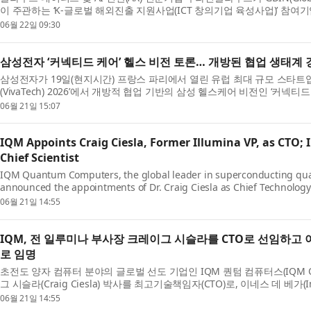
이 주관하는 ‘K-글로벌 해외진출 지원사업(ICT 창의기업 육성사업)’ 참여
은 혁신 기술을 보유한 국내 ICT 기업의 글로벌 시...
06월 22일 09:30
삼성전자 ‘커넥티드 케어’ 헬스 비전 토론… 개방된 협업 생태계 
삼성전자가 19일(현지시간) 프랑스 파리에서 열린 유럽 최대 규모 스타트
(VivaTech) 2026’에서 개방적 협업 기반의 삼성 헬스케어 비전인 ‘커넥티드 케
로 패널 토론을 진행했다. 이날 행사에는 삼성전자 MX 사...
06월 21일 15:07
IQM Appoints Craig Ciesla, Former Illumina VP, as CTO;
Chief Scientist
IQM Quantum Computers, the global leader in superconducting qu
announced the appointments of Dr. Craig Ciesla as Chief Technology 
Vega as Chief Scientist, as she transitions from her role as Vice...
06월 21일 14:55
IQM, 전 일루미나 부사장 크레이그 시슬라를 CTO로 선임하고 
로 임명
초전도 양자 컴퓨터 분야의 글로벌 선도 기업인 IQM 퀀텀 컴퓨터스(IQM Qua
그 시슬라(Craig Ciesla) 박사를 최고기술책임자(CTO)로, 이네스 데 베가(I
자(Chief Scientist)로 임명했다고 발표했다. 데 베가 박...
06월 21일 14:55