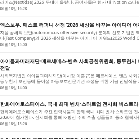
라이즈(NextRise) 2026’ 무대에 올랐다. 공여사들은 행사 내 ‘Notion
여해 자체 운영 중인 ‘노션 커스텀 에이전트’ 사...
06월 18일 16:28
엑스보우, 패스트 컴퍼니 선정 ‘2026 세상을 바꾸는 아이디어 어
자율 공세적 보안(autonomous offensive security) 분야의 선도 기업
니(Fast Company)의 ‘2026 세상을 바꾸는 아이디어 어워드(2026 World Cha
기업으로 선정됐다고 발표했다. 이 어워드는 창의성과 기술,...
06월 18일 15:00
아이들과미래재단·메르세데스-벤츠 사회공헌위원회, 동두천시 
전달
사회복지법인 아이들과미래재단(이사장 이훈규)은 메르세데스-벤츠 사회공헌
동두천시 보산동에 들어설 아동보호전문기관 조성을 위한 기금 전달식을 개
달식은 메르세데스-벤츠 코리아 본사에서 아이들과미...
06월 18일 14:00
한화에어로스페이스, 국내 최대 벤처·스타트업 전시회 넥스트라
한화에어로스페이스가 주요 협력사들과 함께 국내 최대 벤처·스타트업 전시회에 
2026’에 참가한다. 전시회를 통해 K-방산 주력 수출 상품들이 중소 협력
조해 판로를 확대하고 오픈 이노베이션 과제를 함...
06월 18일 13:26