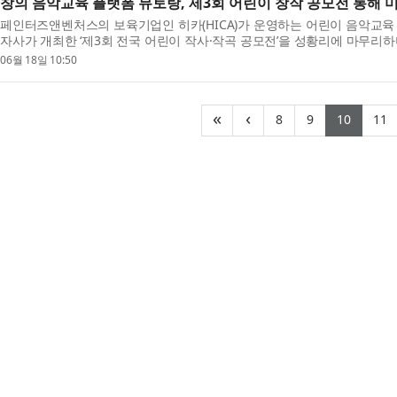
창의 음악교육 플랫폼 뮤토랑, 제3회 어린이 창작 공모전 통해 
페인터즈앤벤처스의 보육기업인 히카(HICA)가 운영하는 어린이 음악교육 
자사가 개최한 ‘제3회 전국 어린이 작사·작곡 공모전’을 성황리에 마무리
능성을 입증했다. ‘음악을 배우는 것에서 음악을 창작하...
06월 18일 10:50
(current)
(current)
(curr
(
«
‹
8
9
10
11