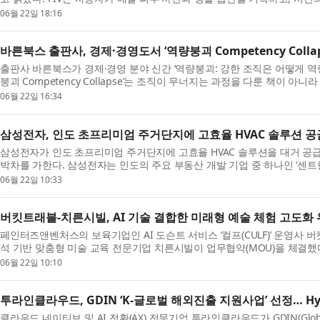
에 확인할 수 있도록 돕는 피부 관리 앱이다. 피...
06월 22일 18:16
바른북스 출판사, 경제·경영도서 ‘역량붕괴 Competency Collap
출판사 바른북스가 경제·경영 분야 신간 ‘역량붕괴: 강한 조직은 어떻게 역
붕괴 Competency Collapse’는 조직이 무너지는 과정을 다룬 책이 
작되는 조용한 붕괴의 신호를 읽는 법에 관한 책이...
06월 22일 16:34
삼성전자, 인도 초프리미엄 주거단지에 고효율 HVAC 솔루션 공
삼성전자가 인도 초프리미엄 주거단지에 고효율 HVAC 솔루션을 대거 공급
박차를 가한다. 삼성전자는 인도의 주요 부동산 개발 기업 중 하나인 ‘센트럴파크(
인도 IT 산업의 중심지 구루그람(Gurugram) 지역에 ...
06월 22일 10:33
버킷트래블-치른시빌, AI 기술 결합한 미래형 예술 체험 고도화 
페인터즈앤벤처스의 보육기업인 AI 도슨트 서비스 ‘컬프(CULF)’ 운영사 
석 기반 맞춤형 미술 교육 전문기업 치른시빌이 업무협약(MOU)을 체결했다고
행된 이번 협약은 예술교육 현장의 운영 노하우와 AI ...
06월 22일 10:10
투라인클라우드, GDIN ‘K-글로벌 해외진출 지원사업’ 선정… Hy
클라우드 네이티브 및 AI 전환(AX) 전문기업 투라인클라우드가 GDIN(Global Digi