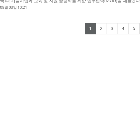
국)과 기술사업화 교육 및 지원 활성화를 위한 업무협약(MOU)을 체결했다
오케이미디어그룹 최용국 대표이사와 협회 한상언 사...
08월 03일 10:21
(current)
(current)
(current)
(curr
(
1
2
3
4
5