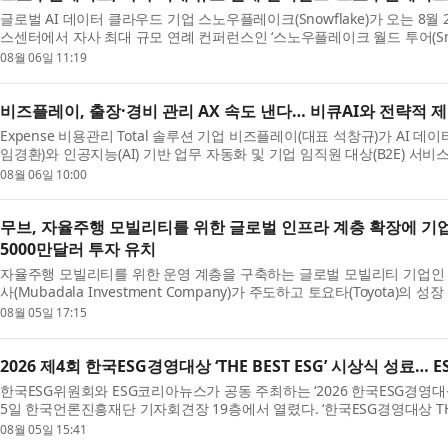
글로벌 AI 데이터 클라우드 기업 스노우플레이크(Snowflake)가 오는 8월
스센터에서 자사 최대 규모 연례 컨퍼런스인 ‘스노우플레이크 월드 투어(Snowfla
최한다. ‘스노우플레이크 월드 투어’는 전 세계 23개...
08월 06일 11:19
비즈플레이, 출장·경비 관리 AX 속도 낸다… 비큐AI와 전략적 
Expense 비용관리 Total 솔루션 기업 비즈플레이(대표 석창규)가 AI 데
임경환)와 인공지능(AI) 기반 업무 자동화 및 기업 임직원 대상(B2E) 서
을 체결했다고 6일 밝혔다. 양사는 5일 서울 영등...
08월 06일 10:00
무브, 자율주행 모빌리티를 위한 글로벌 인프라 계층 확장에 기업
5000만달러 투자 유치
자율주행 모빌리티를 위한 운영 계층을 구축하는 글로벌 모빌리티 기업인 무
사(Mubadala Investment Company)가 주도하고 토요타(Toyota)의 
Capital)과 아이온 퍼시픽(Ion Pacific)이 공동 주도한 시리즈...
08월 05일 17:15
2026 제4회 한국ESG경영대상 ‘THE BEST ESG’ 시상식 성료… 
한국ESG위원회와 ESG코리아뉴스가 공동 주최하는 ‘2026 한국ESG경영대상 T
5일 한국언론진흥재단 기자회견장 19층에서 열렸다. ‘한국ESG경영대상 THE B
지배구조)경영을 실천하는 기업과 공공기관, 지방공기업, 교...
08월 05일 15:41