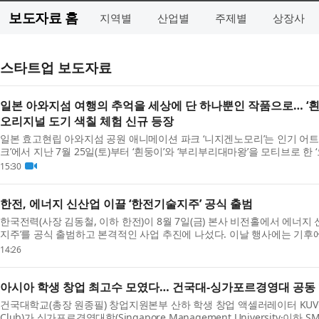
보도자료 홈
지역별
산업별
주제별
상장사
스타트업 보도자료
일본 아와지섬 여행의 추억을 세상에 단 하나뿐인 작품으로… ‘흰
오리지널 도기 색칠 체험 신규 등장
일본 효고현립 아와지섬 공원 애니메이션 파크 ‘니지겐노모리’는 인기 어트
크’에서 지난 7월 25일(토)부터 ‘흰둥이’와 ‘부리부리대마왕’을 모티브로 한
했다고 밝혔다. 새롭게 선보이는 이번 체험은...
15:30
한전, 에너지 신산업 이끌 ‘한전기술지주’ 공식 출범
한국전력(사장 김동철, 이하 한전)이 8월 7일(금) 본사 비전홀에서 에너지
지주’를 공식 출범하고 본격적인 사업 추진에 나섰다. 이날 행사에는 기후
민주당 신정훈 의원과 정진욱 의원, 전남광주통...
14:26
아시아 학생 창업 최고수 모였다… 건국대-싱가포르경영대 공동
건국대학교(총장 원종필) 창업지원본부 산하 학생 창업 액셀러레이터 KUVC(Konku
Club)가 싱가포르경영대학(Singapore Management University·이하 SM