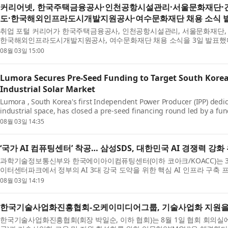
커리어넷, 한국주택금융공사·인천공항시설관리·서울문화재단
도·한국해외인프라도시개발지원공사·여수문화재단 채용 소식 
취업 포털 커리어가 한국주택금융공사, 인천공항시설관리, 서울문화재단,
한국해외인프라도시개발지원공사, 여수문화재단 채용 소식을 3일 발표했다
년도 신입직원 채용을 진행한다. 채용 분야는 대졸수준(...
08월 03일 15:00
Lumora Secures Pre-Seed Funding to Target South Korea'
Industrial Solar Market
Lumora , South Korea's first Independent Power Producer (IPP) dedic
industrial space, has closed a pre-seed financing round led by a f
Kimberly —one of the nation’s most recognized consumer goods com
08월 03일 14:35
‘국가 AI 컴퓨팅센터’ 착공… 삼성SDS, 대한민국 AI 경쟁력 강
과학기술정보통신부와 한국에이아이컴퓨팅센터(이하 코아크/KOACC)는 
이터센터파크에서 정부의 AI 3대 강국 도약을 위한 핵심 AI 인프라 구축 프
공식을 개최하고 본격적인 건설에 착수할 계획이다. ...
08월 03일 14:19
한국기술사업화진흥협회-오케이미디어그룹, 기술사업화 지원을
한국기술사업화진흥협회(회장 박일순, 이하 협회)는 8월 1일 협회 회의