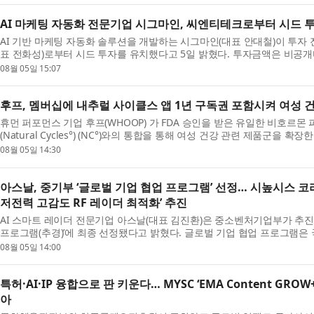
AI 마케팅 자동화 전문기업 시그마인, 씨엔티테크로부터 시드 
AI 기반 마케팅 자동화 솔루션을 개발하는 시그마인(대표 안대철)이 투자
표 전화성)로부터 시드 투자를 유치했다고 5일 밝혔다. 투자금액은 비공개
기진화 엔진 및 B2B SaaS 플랫폼 ‘시그마인’의 고...
08월 05일 15:07
후프, 멤버십에 내추럴 사이클스 앱 1년 구독권 포함시켜 여성 
휴먼 퍼포먼스 기업 후프(WHOOP) 가 FDA 승인을 받은 유일한 비호르몬
(Natural Cycles°) (NC°)와의 통합을 통해 여성 건강 관련 제품군을 
을 충족하는 내추럴 사이클스 신규 사용자에게 NC° 앱 12개...
08월 05일 14:30
아스날, 중기부 ‘글로벌 기업 협업 프로그램’ 선정… 시높시스 코리아와
저전력 고감도 RF 레이더 최적화’ 추진
AI 스마트 레이더 전문기업 아스날(대표 김진환)은 중소벤처기업부가 추진하
프로그램(추경)’에 최종 선정됐다고 밝혔다. 글로벌 기업 협업 프로그램은
기술 기업과 협력해 혁신 기술을 고도화하고 글로...
08월 05일 14:00
특허·AI·IP 융합으로 판 키운다… MYSC ‘EMA Content GRO
아