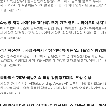
문화체육관광부와 한국콘텐츠진흥원이 주최하고 글로벌 임팩트 투자사
퍼니(MYSC)가 주관하는 ‘2026 콘텐츠 액셀러레이터 연계지원 프로그램: 2026
기업들이 올 6~7월 한층 내실 있는 비즈니스 성과를 창출...
08월 05일 13:20
화상병 저항 사과대목 ‘G대목’, 조기 완판 행진… ‘파이토리서치
페인터즈앤벤처스의 보육기업 농업회사법인 파이토리서치가 충청북도농
시 계약을 체결했다고 밝혔다. 이번 계약은 ‘화상병 저항성 사과대목 기내 
배양 특허 기술이 대상이다. 과수화상병은 전염성이 ...
08월 05일 09:30
경기혁신센터, 사업계획서 작성 역량 높이는 ‘스타트업 역량강화
경기창조경제혁신센터(대표이사 김원경, 이하 경기혁신센터)는 지난 4
‘스타트업 역량강화 세미나’를 성황리에 마무리했다고 밝혔다. 이번 세미
서 작성 역량을 강화하고 정부지원사업 및 투자유치 ...
08월 05일 09:30
폴라펄스 ‘2026 국방기술 활용 창업경진대회’ 은상 수상
기업용 관계 인식형 AI(Relationship-Aware AI) 솔루션 기업 폴라펄
한 ‘2026 국방기술을 활용한 창업경진대회’에서 은상을 수상했다. 이번 경
지 서울 양재 aT센터 제2전시장에서 열린 ‘제9회 국...
08월 04일 17:16
나투라아로마리서치, AI 기반 디지털 웰니스 기술력 인정… 혁