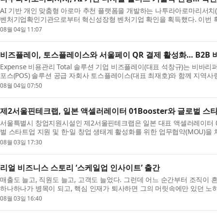
AI 기반 개인 맞춤형 아로마 추천 플랫폼을 개발하는 나투라아로마리서치
벤처기업확인기관으로부터 혁신성장형 벤처기업 확인을 획득했다. 이번 확인
술과 맞춤형 아로마 서비스의 성장 가능성 및 기술 혁...
08월 04일 11:07
비즈플레이, 토스플레이스와 서울페이 QR 결제 활성화… B2B 
Expense 비용관리 Total 솔루션 기업 비즈플레이(대표 석창규)는 비바
포스(POS) 솔루션 공급 자회사 토스플레이스(대표 최재호)와 함께 지역
기업 비용관리 사업 협력을 위한 전략적 업무협약(MOU...
08월 04일 07:50
제2서울핀테크랩, 일본 액셀러레이터 01Booster와 글로벌 스
서울특별시 창업지원시설인 제2서울핀테크랩은 일본 대표 액셀러레이터 01B
벌 스타트업 지원 및 한·일 창업 생태계 활성화를 위한 업무협약(MOU)을 
번 협약을 통해 양국 스타트업의 글로벌 시장 진출을 ...
08월 03일 17:30
리얼 비즈니스 스토리 ‘스케일업 인사이트’ 출간
매출도 늘고, 직원도 늘고, 고객도 늘었다. 그런데 어느 순간부터 조직이 
하나하나가 병목이 되고, 핵심 인재가 퇴사하면 그의 머릿속에만 있던 노
제품력과 구성원의 열정으로 폭발적 성장을 이...
08월 03일 16:40