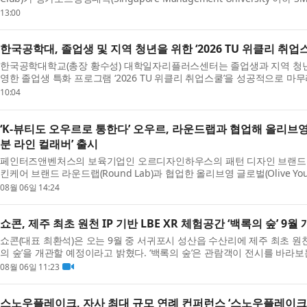
Society’와 공동 개최한 ‘2026 KU-SMU 연합 아이디어톤’이 지난 ...
13:00
한국공학대, 졸업생 및 지역 청년을 위한 ‘2026 TU 위클리 취업
한국공학대학교(총장 황수성) 대학일자리플러스센터는 졸업생과 지역 청년
영한 졸업생 특화 프로그램 ‘2026 TU 위클리 취업스쿨’​을 성공적으로 마
월 1일부터 8월 6일까지 약 두 달간 운영됐으며, 한...
10:04
‘K-뷰티도 오우르로 통한다’ 오우르, 라운드랩과 협업해 올리브영
분 라인 컬래버’ 출시
페인터즈앤벤처스의 보육기업인 오르디자인하우스의 패턴 디자인 브랜드 ‘오
킨케어 브랜드 라운드랩(Round Lab)과 협업한 올리브영 글로벌(Olive Y
다. 이번 협업은 한국 스킨케어와 디자인, 패션이 결합된...
08월 06일 14:24
쇼콘, 제주 최초 원천 IP 기반 LBE XR 체험공간 ‘백록의 숲’ 9월
쇼콘(대표 최환석)은 오는 9월 중 서귀포시 성산읍 수산리에 제주 최초 원천 I
의 숲’을 개관할 예정이라고 밝혔다. ‘백록의 숲’은 관람객이 전시를 바라보는
착용한 채 실제 공간을 걸으며 이야기와 미션에 ...
08월 06일 11:23
스노우플레이크, 자사 최대 규모 연례 컨퍼런스 ‘스노우플레이크 