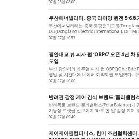
실에서 열린 작품 상영회에서는 5주간의 교육 과
07월 28일 08:00
12편이 처음 공개됐다. ...
두산에너빌리티, 중국 라이양 원전 5·6호
두산에너빌리티는 중국 동팡전기그룹(Dongfang El
DEI(Dongfang Electric International), DFH
중국 산둥성 라이양(Laiyang) 원자력발전소 
07월 27일 10:57
대형 단조품 공급 계약을 체결했다...
광안대교 뷰 피자 펍 ‘OBPC’ 오픈 4년 
도입
부산 광안리의 캐주얼 피자 펍 OBPC(One Bite P
평일 낮 시간대에 네이버 예약제를 도입했다. 
서, 평일 낮 한적한 시간대에 광안대교 뷰 좌석을
07월 27일 10:00
2022년 문을 연 OBP...
반려견 감정 케어 간식 브랜드 ‘폴라밸런스’
반려동물 브랜드 폴라밸런스(PolarBalance)
기능성 트릿을 선보이며 ‘하루 한 알’ 감정 케어
GABA, L-테아닌, 초유단백, 비타민 B1을 담은
07월 27일 09:40
이사·합사·호텔링·미용·...
제이제이앤컴퍼니스, 한미 조선협력센터 