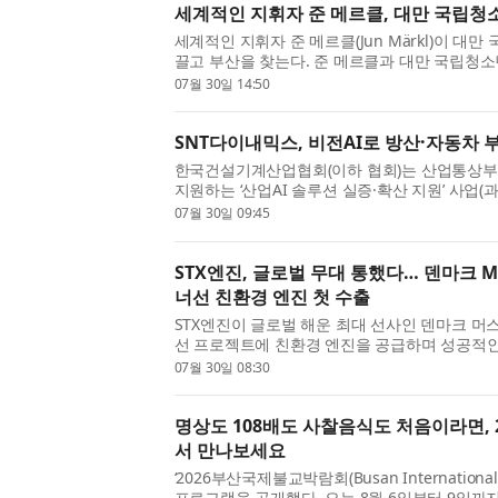
세계적인 지휘자 준 메르클, 대만 국립
세계적인 지휘자 준 메르클(Jun Märkl)이 대
끌고 부산을 찾는다. 준 메르클과 대만 국립청소
일 오후 7시 30분 부산콘서트홀에서 첫 한국 
07월 30일 14:50
는 이번 공연은 대만 국립...
SNT다이내믹스, 비전AI로 방산·자동차 
한국건설기계산업협회(이하 협회)는 산업통상부와
지원하는 ‘산업AI 솔루션 실증·확산 지원’ 사업(
혁신을 위한 산업AI 솔루션 실증·확산 사업)의
07월 30일 09:45
업 수행에 착수했다...
STX엔진, 글로벌 무대 통했다… 덴마크 MA
너선 친환경 엔진 첫 수출
STX엔진이 글로벌 해운 최대 선사인 덴마크 머스
선 프로젝트에 친환경 엔진을 공급하며 성공적인 
STX엔진은 중국 NTS조선소와 1만9000TEU급 
07월 30일 08:30
척, 옵션 6척)에 탑재될 선박...
명상도 108배도 사찰음식도 처음이라면,
서 만나보세요
‘2026부산국제불교박람회(Busan International 
프로그램을 공개했다. 오는 8월 6일부터 9일까지 