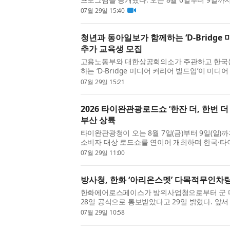
1전시장 3홀에서 열리는 이번 박람회는 관람객
07월 29일 15:40
를 경험하는 체험형 무대로 ...
청년과 동아일보가 함께하는 ‘D-Bridge 
추가 교육생 모집
고용노동부와 대한상공회의소가 주관하고 한국능률
하는 ‘D-Bridge 미디어 커리어 빌드업’이 미
상으로 2026년 3·4기 추가 교육생을 모집한다.
07월 29일 15:21
일 일경험 사업 ESG 지원형...
2026 타이완관광로드쇼 ‘한잔 더, 한번 더
부산 상륙
타이완관광청이 오는 8월 7일(금)부터 9일(일
소비자 대상 로드쇼를 연이어 개최하며 한국·타
한·타이완 관광 교류, 부산에서 한층 뜨거워진다 
07월 29일 11:00
완 B2B 관광설명회’로 ...
방사청, 한화 ‘아리온스멧’ 다목적무인차
한화에어로스페이스가 방위사업청으로부터 군 
28일 공식으로 통보받았다고 29일 밝혔다. 
위원회를 열고 한화에어로스페이스‘아리온스멧(Ari
07월 29일 10:58
량 사업의 기종으로 심의, 의...