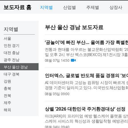
보도자료 홈
지역별
산업별
주제별
상장사
부산 울산 경남 보도자료
지역별
서울
‘공놀이’에 빠진 부산… 올여름 가장 특별한
인천 경기
전통과 현대를 아우르는 불교문화산업박람회 ‘20
대전 충남
일 오후 2시 부산 벡스코(BEXCO) 제1전시장 
작으로 나흘간의 막을 올렸다. 9일까지 진행되는 
광주 전남
08월 07일 14:50
모로 열리며, 관람객 7만...
부산 울산 경남
대구 경북
인터엑스, 글로벌 반도체 품질 경쟁의 ‘보
강원
AI 데이터센터와 고성능 컴퓨팅 시장이 빠르게
경쟁 기준이 달라지고 있다. 미국반도체산업협회(S
충북
반도체 매출은 888억달러로 전년 동월 대비 61.
08월 05일 09:00
전북
러 매출 시대 진입을 ...
제주
상벨 ‘2026 대한민국 주거환경대상’ 선정
해외
아크(ARK)의 프리미엄 예방 헬스케어 플랫폼 상벨
스케어 서비스의 혁신성과 생활밀착형 예방관리 모
주거환경대상’에 선정됐다고 밝혔다. 상벨은 아
08월 04일 09:40