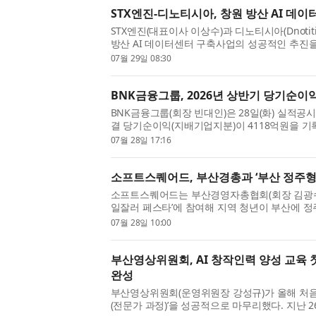
STX엔진-디노티시아, 창원 방산 AI 데이
STX엔진(대표이사 이상수)과 디노티시아(Dnotiti
방산 AI 데이터센터 구축사업의 성공적인 추진을
체결했다고 밝혔다. 이번 협약은 방위산업 분야의
07월 29일 08:30
터 기반 국방 역량 강...
BNK금융그룹, 2026년 상반기 당기순이익
BNK금융그룹(회장 빈대인)은 28일(화) 실적공시
결 당기순이익(지배기업지분)이 4118억원을 기
(4758억원) 대비 640억원(△13.5%) 감소한
07월 28일 17:16
증가와 충당금전입액 감소 ...
소프트스퀘어드, 부산경총과 ‘부산 정주형
소프트스퀘어드는 부산경영자총협회(회장 김광수, 
일잘러 페스타’에 참여해 지역 청년이 부산에 
젝트를 원격으로 수행할 수 있는 ‘부산 정주형 
07월 28일 10:00
로젝트 참여 기회 확...
부산영상위원회, AI 창작인력 양성 교육 첫
완성
부산영상위원회(운영위원장 강성규)가 올해 처음 
(전문가 과정)’을 성공적으로 마무리했다. 지난 2