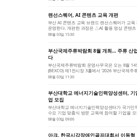
건강 상태를 정기적으...
랜선스퀘어, AI 콘텐츠 교육 개편
부산 AI 콘텐츠 교육 브랜드 랜선스퀘어가 교육
운영한다. 개편한 과정은 △AI 활용 영상 콘텐츠 
마케팅 세 가지다. 각 과정은 4회기, 회당 4~5
08월 03일 15:30
라 회차를 줄이거나 늘...
부산국제주류박람회 8월 개최… 주류 산업 
다
부산국제주류박람회 운영사무국은 오는 8월 14
(BEXCO) 제1전시장 3홀에서 ‘2026 부산국제
번 박람회는 ‘회복과 연대의 장, 국경 없이 술로
08월 03일 11:30
침체된 주류산업에 새로운...
부산대학교 에너지기술인력양성센터, 기업
업 모집
부산대학교 에너지기술인력양성센터가 국가인적
수요 기업 맞춤식 방문 교육에 참여할 기업을 
인력공단이 후원하는 이번 기업 맞춤식 강좌는 총
08월 03일 09:00
해 진행되는 출장 맞춤형...
아크, 한국시각장애인골프대회서 이동형 건