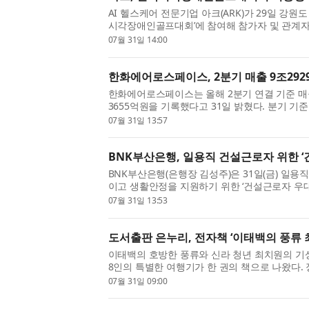
AI 헬스케어 전문기업 아크(ARK)가 29일 강원
시각장애인골프대회’에 참여해 참가자 및 관계자
크리닝 프로그램을 성공적으로 운영했다고 밝혔
07월 31일 14:00
선수와 동반 서포터 약...
한화에어로스페이스, 2분기 매출 9조2929
한화에어로스페이스는 올해 2분기 연결 기준 매출
3655억원을 기록했다고 31일 밝혔다. 분기 
돌파했다. 매출은 전년 동기 대비 47%, 영업이
07월 31일 13:57
가했다. 사업별로 보면 지상...
BNK부산은행, 일용직 건설근로자 위한 
BNK부산은행(은행장 김성주)은 31일(금) 일
이고 생활안정을 지원하기 위한 ‘건설근로자 우대
번 상품은 지난 29일 BNK금융그룹과 건설근
07월 31일 13:53
맹, 한국노총 건설연맹과 체...
도서출판 은누리, 전자책 ‘이태백의 풍류 
이태백의 호방한 풍류와 신라 청년 최치원의 기상
8인의 특별한 여행기가 한 권의 책으로 나왔다. 
자책 ‘이태백의 풍류 최치원의 기상 - 중국 장쑤
07월 31일 09:00
누리)은 중국 장쑤...