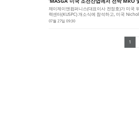
‘MASGA’ 미국 조선산업에서 선박 MRO
제이제이앤컴퍼니스(대표이사 전정호)가 미국 워싱
력센터(KUSPC) 개소식에 참석하고, 미국 Nichols Bro
Ship Repair와 미국의 Pacific Northwes
07월 27일 09:30
(MRO) 역량 강화를 위한...
(c
1