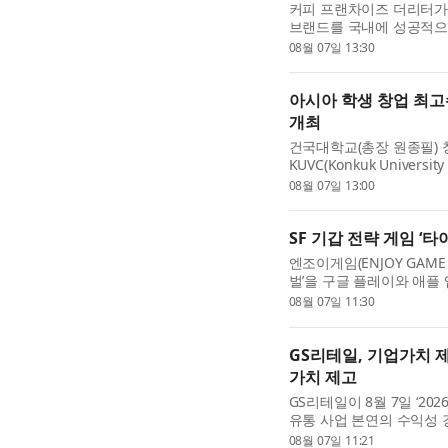
커피 프랜차이즈 더리터가 
브랜드를 국내에 성공적으
실행력을 갖춘 임원진이 직
08월 07일 13:30
국에, 이번엔 한국 브...
아시아 학생 창업 최
개최
건국대학교(총장 원종필)
KUVC(Konkuk Univers
Management Universit
08월 07일 13:00
최한 ‘2026 KU-SMU 연합
SF 기갑 전략 게임 ‘
엔조이게임(ENJOY GAME 
벌’을 구글 플레이와 애플 
이탄 러쉬: 서바이벌’은 전
08월 07일 11:30
영 등을 결합한 SF 기...
GS리테일, 기업가치 
가치 제고
GS리테일이 8월 7일 ‘2
유통 사업 본연의 수익성 
적인 가치를 제고하고 주
08월 07일 11:21