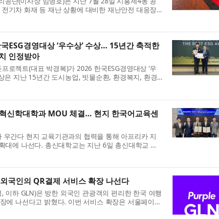
단(이사장 임병호)은 지난 7월 28일 시흥제4동 공
 전기차 화재 등 재난 상황에 대비한 재난안전 대응장
모의훈련을 실시했다. 이번 훈련은 공영주차장에서 발생
..
한국ESG경영대상 ‘우수상’ 수상… 15년간 축적한
가치 인정받아
프로젝트(대표 박경복)가 2026 한국ESG경영대상 ‘우
상은 지난 15년간 도시농업, 빗물순환, 환경복지, 환경
축적해 온 사회적 가치 실천과 환경 기술이 종합적으로
개혁신학대학과 MOU 체결… 현지 한국어교육센
가 우간다 현지 교육기관과의 협력을 통해 아프리카 지
 확대에 나선다. 총신대학교는 지난 6일 총신대학교 사
다 캄팔라에 위치한 Reformed Theological
 R...
 외국인의 QR결제 서비스 확장 나선다
, 이하 GLN)은 방한 외국인 관광객의 편리한 한국 여행
확장에 나선다고 밝혔다. 이번 서비스 확장은 서울페이
휴를 통해 서울지역 소상공인 가맹점 50만 곳을 추가