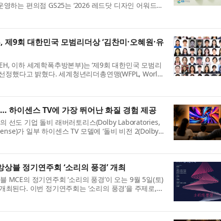
영하는 편의점 GS25는 ‘2026 레드닷 디자인 어워드
Award)’ 브랜드&커뮤니케이션 부문에서 본상을 수상했다고 7
25...
제9회 대한민국 모범리더상 ‘김찬미·오혜원·유
H, 이하 세계학폭추방본부)는 ‘제9회 대한민국 모범리
 선정했다고 밝혔다. 세계청년리더총연맹(WFPL, World
r Leaders, 총재 이산하(李山河)) 부설 세계학폭추방본부 소
..
출시… 하이센스 TV에 가장 뛰어난 화질 경험 제공
도 기업 돌비 래버러토리스(Dolby Laboratories,
nse)가 일부 하이센스 TV 모델에 ‘돌비 비전 2(Dolby
, 향후 펌웨어 업데이트를 통해 더 많은 모델에 확대 적용할
상블 정기연주회 ‘소리의 풍경’ 개최
MCE의 정기연주회 ‘소리의 풍경’​이 오는 9월 5일(토)
최된다. 이번 정기연주회는 ‘소리의 풍경’​을 주제로,
 감정의 결을 다채로운 편성과 레퍼토리를 통해 조망한