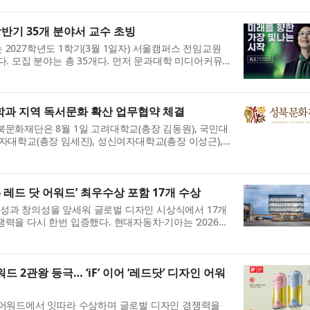
상반기 35개 분야서 교수 초빙
 2027학년도 1학기(3월 1일자) 서울캠퍼스 전임교원
다. 모집 분야는 총 35개다. 먼저 문과대학 미디어커뮤
커뮤니케이션/저널리즘 분야 신임 교원을 초빙하며,
..
학과 지역 독서문화 확산 업무협약 체결
북문화재단은 8월 1일 고려대학교(총장 김동원), 국민대
여자대학교(총장 임세진), 성신여자대학교(총장 이성근),
 지역 독서문화 확산을 위한 협력 사업에 대해 업무협
6 레드 닷 어워드’ 최우수상 포함 17개 수상
성과 창의성을 앞세워 글로벌 디자인 시상식에서 17개
력을 다시 한번 입증했다. 현대자동차·기아는 ‘2026
뮤니케이션 디자인 부문(Red Dot Design Award:
Desi...
워드 2관왕 등극… ‘iF’ 이어 ‘레드닷’ 디자인 어워
 어워드에서 잇따라 수상하며 글로벌 디자인 경쟁력을