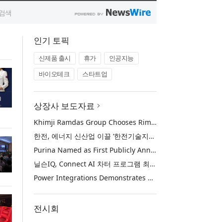
인기 토픽
신제품 출시
휴가
인공지능
바이오테크
스타트업
상장사 보도자료
Khimji Ramdas Group Chooses Rimini Street to Reduce SAP Support Costs, Protect 700+ Customizations and Reinvest Savings in Innovation
한전, 에너지 신산업 이끌 ‘한전기술지주’ 공식 출범
Purina Named as First Publicly Announced NIQ ConnectAI Charter Client
닐슨IQ, Connect AI 차터 프로그램 최초 고객사 ‘퓨리나’ 선정
Power Integrations Demonstrates World’s First 2200 V GaN Technology for Next-Era High-Voltage Power Systems
전시회