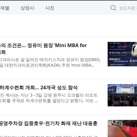
주제별
상장사
사진
의 조건은… 정유미 원장 ‘Mini MBA for
개최
치과의사로 잘 알려진 매직키스치과 정유미 원장(DMD,
월 5일 대한치과의료관리학회(KADA) 주최 ‘mini-MBA
tists’에서 단독 연자로 나선다. 이번 특강은 ‘왜 어떤 치과는 선
..
하계수련회 개최… 24개국 성도 참석
 목사)는 지난 3∼5일 강원 원주시 오크밸리 리조트
교회’를 주제로 하계수련회를 열었다고 밝혔다. 이번 수
, 이스라엘, 미국, 콜롬비아, 호주, 영국 등 24개국 성
공영주차장 집중호우·전기차 화재 재난 대응훈