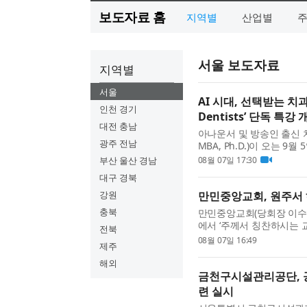
보도자료 홈
지역별
산업별
서울 보도자료
지역별
서울
AI 시대, 선택받는 치과
인천 경기
Dentists’ 단독 특강 
대전 충남
아나운서 및 방송인 출신 
광주 전남
MBA, Ph.D.)이 오는 9
Essentials for Den
부산 울산 경남
08월 07일 17:30
택받는가?(Why Are Certai.
대구 경북
강원
만민중앙교회, 원주서 
충북
만민중앙교회(당회장 이수진
에서 ‘주께서 칭찬하시는 
전북
련회에는 한국을 비롯해 일본
08월 07일 16:49
제주
도가 참석했다. 이수...
해외
금천구시설관리공단, 
련 실시