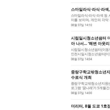
로 확보해 국내 약 150만..
스마일라식·라식·라섹
스마일라식·라식·라섹 등
이를 보이며, 개인의 각막
다. 밝은눈안과 잠실 본
08월 07일 14:10
세 수술법의 차이에 대...
시립일시청소년쉼터 더
아 나서… ‘해변 아웃리
시립일시청소년쉼터(이동형, 
인천시일시청소년쉼터(이동
가출 예방과 청소년쉼터 인
08월 07일 14:04
‘더작은별’과 ‘유...
중랑구학교밖청소년지원센
수료식 개최
중랑구학교밖청소년지원센터
로그램 ‘꿈나래’가 5개월간
청소년 6명 전원이 전 과
08월 07일 14:00
62시간의 바리스타 이론교.
더리터, 8월 도쿄 1호