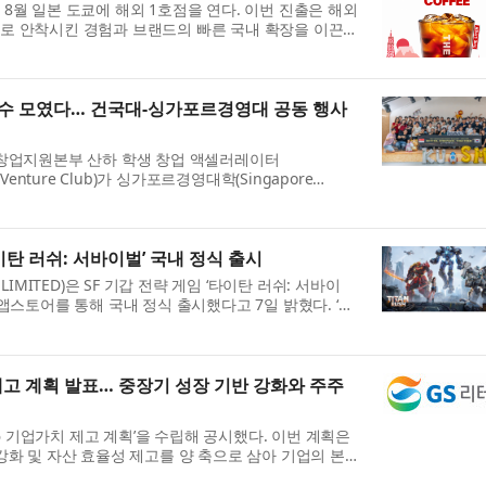
8월 일본 도쿄에 해외 1호점을 연다. 이번 진출은 해외
로 안착시킨 경험과 브랜드의 빠른 국내 확장을 이끈
접 주도한다는 점에서 주목된다. ◇ ‘일본 브랜드를 한
고수 모였다… 건국대-싱가포르경영대 공동 행사
 창업지원본부 산하 학생 창업 액셀러레이터
ity Venture Club)가 싱가포르경영대학(Singapore
y·이하 SMU) 스타트업 학회 ‘Start-up Society’와 공동 개
 아이디어톤’이 지난 ...
타이탄 러쉬: 서바이벌’ 국내 정식 출시
LIMITED)은 SF 기갑 전략 게임 ‘타이탄 러쉬: 서바이
앱스토어를 통해 국내 정식 출시했다고 7일 밝혔다. ‘타
용 기갑 제작과 직접 조종, 미녀 지휘관 모집, 피난처 운
제고 계획 발표… 중장기 성장 기반 강화와 주주
026 기업가치 제고 계획’을 수립해 공시했다. 이번 계획은
강화 및 자산 효율성 제고를 양 축으로 삼아 기업의 본질
주환원 정책을 강화한다는 것이 핵심이다. 세부적으로