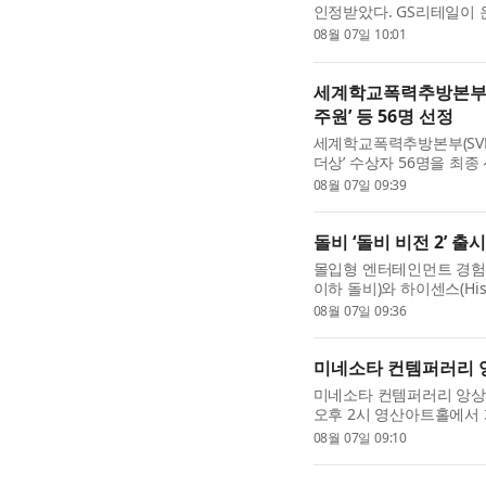
인정받았다. GS리테일이 운
(Red Dot Design 
08월 07일 10:01
일 밝혔다. 이번 수상으로 GS
세계학교폭력추방본부, 
주원’ 등 56명 선정
세계학교폭력추방본부(SVE
더상’ 수상자 56명을 최종
Federation of Powe
08월 07일 09:39
속 대한민국 SVE특별상·모.
돌비 ‘돌비 비전 2’ 
몰입형 엔터테인먼트 경험의 선
이하 돌비)와 하이센스(Hise
Vision 2)’를 탑재하고
08월 07일 09:36
계획이라고 밝혔다....
미네소타 컨템퍼러리 앙
미네소타 컨템퍼러리 앙상블 
오후 2시 영산아트홀에서 개
소리가 만들어내는 공간과
08월 07일 09:10
다. 성악, 피아노 ...