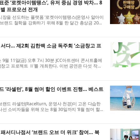
준 ‘로켓아이템땡스’, 유저 중심 경영 박차… 8
특별 프로모션 전개
 시장을 선도하는 플랫폼 ‘로켓아이템땡스(운영사 알아이
 브랜드 철학을 강화하기 위해 8월 한 달간 총상금 2000
왕 특별 프로모션’을 실시한다고 7일 밝혔다. 최근 게임
 서다… 제2회 김한백 소금 독주회 ‘소금창고 프
9월 11일(금) 오후 7시 30분 JCC아트센터 콘서트홀에
금창고 프로젝트 Ⅱ’를 개최한다. 이번 공연은 다섯 작곡
모두 초연으로 선보이며, 위촉 초연 세 편과 개작 초연
 ‘라셀턴’, 8월 썸머 할인 이벤트 진행… 베스트
랜드 라셀턴(Racelturn, 운영사 천경)이 고온 다습한
선 소비자들을 위해 오는 8월 30일까지 ‘8월 썸머 할
밝혔다. 최근 발 케어가 단순한 계절성 관리를 넘어 일상
패서디나점서 ‘브랜드 오브 더 위크’ 참여… 북