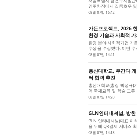
서울특별시 금천구시설관리공
영주차장에서 집중호우 및
비 시범설치 및 실전형 
08월 07일 16:42
할 수 있는 침수 및 전기차 .
가든프로젝트, 2026 
환경 기술과 사회적 
환경 분야 사회적기업 가든
수상’을 수상했다. 이번 수
교육 등 다양한 분야에서 
08월 07일 14:41
평가받은 결과다. 가든...
총신대학교, 우간다 
터 협력 추진
총신대학교(총장 박성규)
역 국제교육 및 학술 교류
당캠퍼스 주기철기념홀에서 우간
08월 07일 14:20
College(개혁신학대학, 이하
GLN인터내셔널, 방한
GLN 인터내셔널(대표 이석
을 위해 QR결제 서비스 
운영 사업자인 쿠콘과의 제
08월 07일 14:18