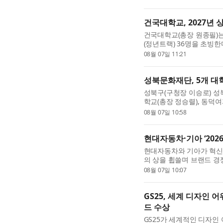
수익성 강화를 위한 ...
건국대학교, 2027년 
건국대학교(총장 원종필)는
(정년트랙) 36명을 초빙한
니케이션학과에서 인공지능
08월 07일 11:21
문화콘텐츠학과에서는 AI .
성북문화재단, 5개 대
성북구(구청장 이승로) 성
학교(총장 정승렬), 동덕
한성대학교(총장 이창원)와
08월 07일 10:58
약을 체결했다. 지난...
현대자동차·기아 ‘202
현대자동차와 기아가 혁신
의 상을 휩쓸며 브랜드 경쟁
레드 닷 어워드: 브랜드 & 커
08월 07일 10:07
Brand & Communication 
GS25, 세계 디자인 어
드 수상
GS25가 세계적인 디자인