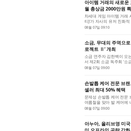
아이템 거래의 새로운 표
월 총상금 2000만원 
차세대 게임 아이템 거래
티)’가 자사의 유저 친화적
만원 규모의 ‘판매왕·구매
08월 07일 09:10
아이템 거래 플랫...
소금, 무대의 주역으로
로젝트 Ⅱ’ 개최
소금 연주자 김한백이 오는 
서 제2회 소금 독주회 ‘소
가와 협업한 다섯 작품을 
08월 07일 09:00
두 편으로 구성된다. ...
손발톱 케어 전문 브랜드
셀러 최대 50% 혜택
문제성 손발톱 케어 전문 브
여름철을 맞아 발 케어에 나
인 이벤트’를 진행한다고 
08월 07일 09:00
적인 ‘셀프 케어’의 ...
아누아, 올리브영 미국 
미 오프라인 공략 강화