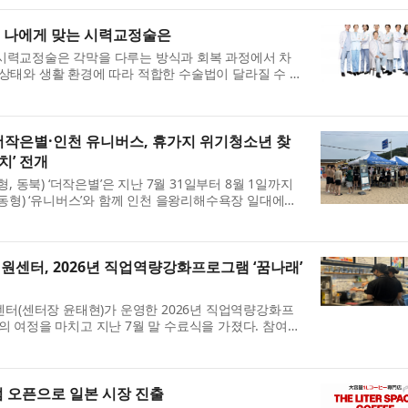
.
, 나에게 맞는 시력교정술은
 시력교정술은 각막을 다루는 방식과 회복 과정에서 차
 상태와 생활 환경에 따라 적합한 수술법이 달라질 수 있
점 박세광 원장이 시력교정술을 고민하는 사람들을 위해
작은별·인천 유니버스, 휴가지 위기청소년 찾
치’ 전개
동북) ‘더작은별’은 지난 7월 31일부터 8월 1일까지
형) ‘유니버스’와 함께 인천 을왕리해수욕장 일대에서
식 개선을 위한 기관 연합 ‘해변 아웃리치’를 진행했다.
터, 2026년 직업역량강화프로그램 ‘꿈나래’
(센터장 윤태현)가 운영한 2026년 직업역량강화프
의 여정을 마치고 지난 7월 말 수료식을 가졌다. 참여
정을 수료하고 바리스타 자격증을 취득했다. 이들은 총
..
점 오픈으로 일본 시장 진출